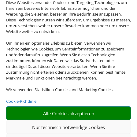
Diese Website verwendet Cookies und Targeting Technologien, um
Ihnen ein besseres Internet-Erlebnis zu ermöglichen und die
Bodensee
Werbung, die Sie sehen, besser an Ihre Bedürfnisse anzupassen.
© Marc Kunze/stock.adobe.com
Diese Technologien nutzen wir außerdem, um Ergebnisse zu messen,
© Stephan Hehler/stock.adobe.com
um zu verstehen, woher unsere Besucher kommen oder um unsere
© hungry_herbivore/stock.adobe.com
Website weiter zu entwickeln.
© C@rsten/stock.adobe.com
Um Ihnen ein optimales Erlebnis zu bieten, verwenden wir
Technologien wie Cookies, um Geräteinformationen zu speichern
Griechenland
und/oder darauf zuzugreifen. Wenn Sie diesen Technologien
© Funny Studio/stock.adobe.com
zustimmmen, können wir Daten wie das Surfverhalten oder
© Comofoto/stock.adobe.com
eindeutige IDs auf dieser Website verarbeiten. Wenn Sie ihre
© Sodel Vladyslav/stock.adobe.com
Zustimmung nicht erteilen oder zurückziehen, können bestimmte
© millaf/stock.adobe.com
Merkmale und Funktionen beeinträchtigt werden.
Italien
Wir verwenden Statistiken-Cookies und Marketing Cookies.
© mRGB/stock.adobe.com
Cookie-Richtlinie
© ronnybas/stock.adobe.com
© JFL Photography/stock.adobe.com
Alle Cookies akzeptieren
© gnoparus/stock.adobe.com
Nur technisch notwendige Cookies
Aktivurlaub Harz
© Sebastian Grote/stock.adobe.com